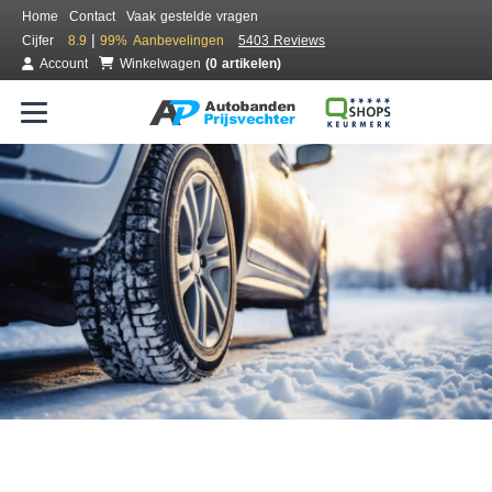
Home
Contact
Vaak gestelde vragen
|
Cijfer
8.9
99%
Aanbevelingen
5403 Reviews
Account
Winkelwagen
(0 artikelen)
Bestel voordelig winterbanden
Gratis bezorgd of montage bij jou in de buurt
Seizoen:
Merken:
Breedte:
Hoogte:
Inch: