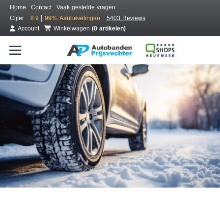
Home
Contact
Vaak gestelde vragen
|
Cijfer
8.9
99%
Aanbevelingen
5403 Reviews
Account
Winkelwagen
(0 artikelen)
Bestel voordelig winterbanden
Gratis bezorgd of montage bij jou in de buurt
Seizoen:
Merken:
Breedte:
Hoogte:
Inch: