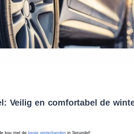
Waar vind ik de maat van mijn
Help mij met bestellen
: Veilig en comfortabel de win
r de kou met de
beste winterbanden
in Sprundel!