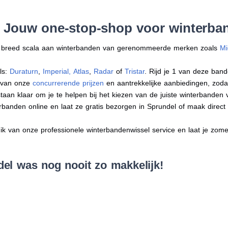
: Jouw one-stop-shop voor winterba
en breed scala aan winterbanden van gerenommeerde merken zoals
Mi
ls:
Duraturn
,
Imperial
,
Atlas
,
Radar
of
Tristar
. Rijd je 1 van deze band
r van onze
concurrerende prijzen
en aantrekkelijke aanbiedingen, zodat j
an klaar om je te helpen bij het kiezen van de juiste winterbanden voo
erbanden online en laat ze gratis bezorgen in Sprundel of maak direc
 van onze professionele winterbandenwissel service en laat je zomer
el was nog nooit zo makkelijk!