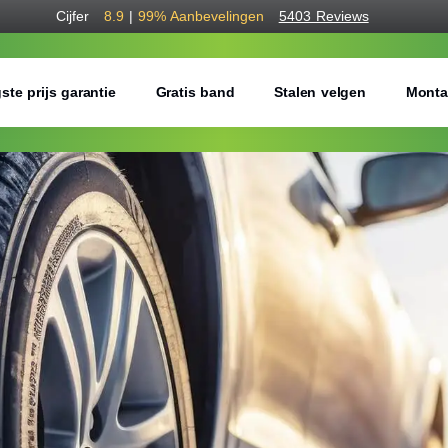
Cijfer
8.9
|
99%
Aanbevelingen
5403 Reviews
ste prijs garantie
Gratis band
Stalen velgen
Monta
Bestel voordelig w
Gratis bezorgd of montage 
Seizoen:
Breedte:
Hoogte: