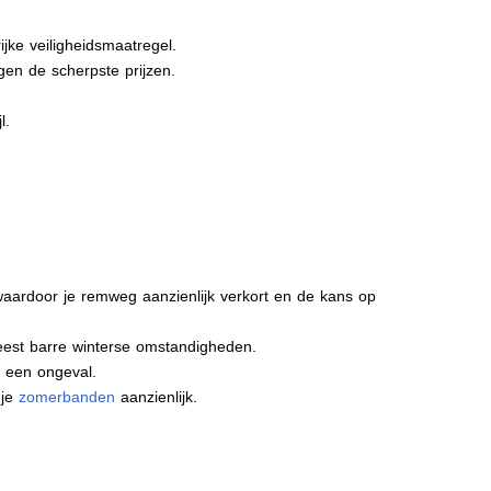
jke veiligheidsmaatregel.
gen de scherpste prijzen.
l.
aardoor je remweg aanzienlijk verkort en de kans op
meest barre winterse omstandigheden.
j een ongeval.
 je
zomerbanden
aanzienlijk.