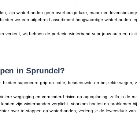
en, zijn winterbanden geen overbodige luxe, maar een levensbelangri
n bieden we een uitgebreid assortiment hoogwaardige winterbanden te
ers verkent, wij hebben de perfecte winterband voor jouw auto en rijstij
pen in Sprundel?
n bieden superieure grip op natte, besneeuwde en beijzelde wegen, w
bielere wegligging en verminderd risico op aquaplaning, zelfs in de 
e landen zijn winterbanden verplicht. Voorkom boetes en problemen bi
winter over te stappen op winterbanden, verleng je de levensduur van