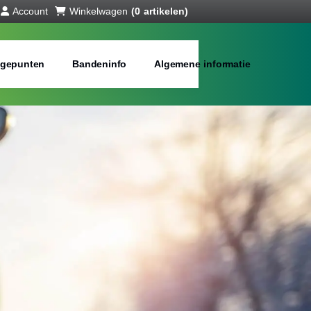
Account
Winkelwagen
(0 artikelen)
gepunten
Bandeninfo
Algemene informatie
interbanden
bij jou in de buurt
Merken:
Inch: