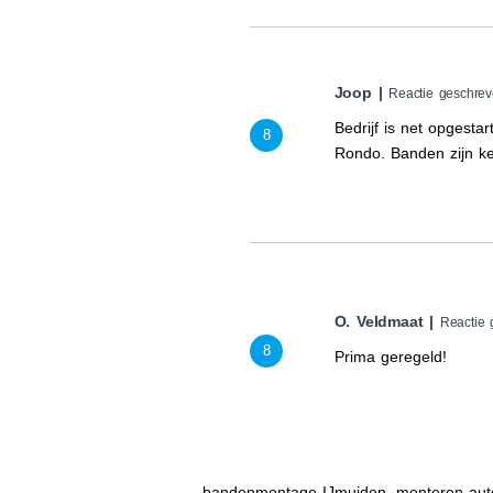
Joop |
Reactie geschre
Bedrijf is net opgest
8
Rondo. Banden zijn k
O. Veldmaat |
Reactie
8
Prima geregeld!
bandenmontage IJmuiden, monteren aut