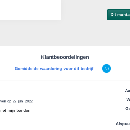
Dit monta
Klantbeoordelingen
Gemiddelde waardering voor dit bedrijf
7.7
Aa
W
even op 22 juni 2022
Ge
 met mijn banden
Afspra