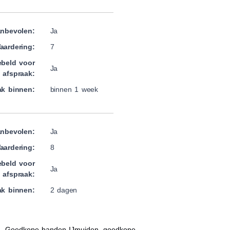
nbevolen:
Ja
aardering:
7
beld voor
Ja
afspraak:
ak binnen:
binnen 1 week
nbevolen:
Ja
aardering:
8
beld voor
Ja
afspraak:
ak binnen:
2 dagen
n, Goedkope banden IJmuiden, goedkope