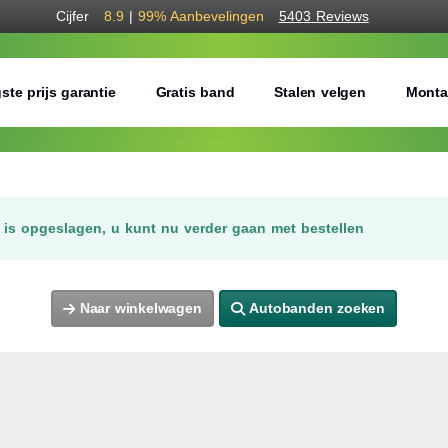
Cijfer
8.9
|
99%
Aanbevelingen
5403 Reviews
ste prijs garantie
Gratis band
Stalen velgen
Monta
is opgeslagen, u kunt nu verder gaan met bestellen
Naar winkelwagen
Autobanden zoeken