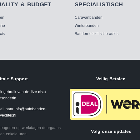
UALITY & BUDGET
SPECIALISTISCH
ken
Caravanbanden
ho
Winterbanden
xis
Banden elektrische autos
itale Support
Veilig Betalen
k gebruik van de
live chat
tsonderin.
ail naar
info@autobanden-
svechter.nl
 reageren op werkdagen doorgaans
Volg onze updates
en enkele uren.