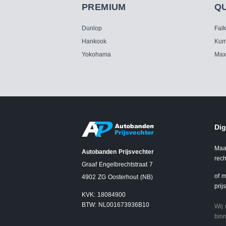
PREMIUM
Q
Dunlop
Fal
Hankook
Kum
Yokohama
Max
Dig
Maa
Autobanden Prijsvechter
rech
Graaf Engelbrechtstraat 7
of m
4902 ZG Oosterhout (NB)
prij
KVK: 18084900
BTW: NL001673936B10
Wij
binn