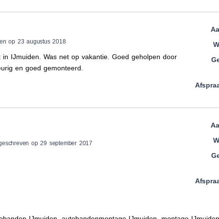
Aa
ven op 23 augustus 2018
W
art in IJmuiden. Was net op vakantie. Goed geholpen door
Ge
eurig en goed gemonteerd.
Afspra
Aa
W
 geschreven op 29 september 2017
Ge
Afspra
obanden IJmuiden, autobandenmontage IJmuiden, montage IJmuide