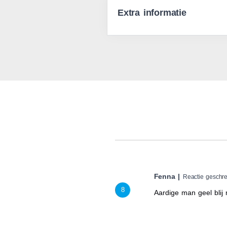
Extra informatie
Fenna |
Reactie geschr
8
Aardige man geel blij