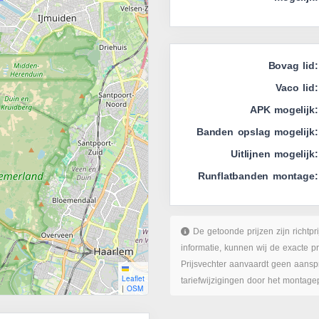
Bovag lid:
Vaco lid:
APK mogelijk:
Banden opslag mogelijk:
Uitlijnen mogelijk:
Runflatbanden montage:
De getoonde prijzen zijn richtpr
informatie, kunnen wij de exacte p
Prijsvechter aanvaardt geen aanspr
Leaflet
tariefwijzigingen door het montage
|
OSM