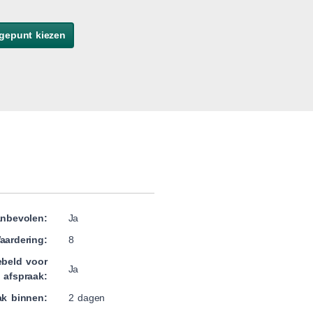
gepunt kiezen
nbevolen:
Ja
aardering:
8
beld voor
Ja
afspraak:
ak binnen:
2 dagen