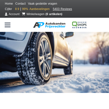
Home
Contact
Vaak gestelde vragen
|
Cijfer
8.9
99%
Aanbevelingen
5403 Reviews
Account
Winkelwagen
(0 artikelen)
Bestel voordelig winterbanden
Gratis bezorgd of montage bij jou in de buurt
Seizoen:
Merken:
Breedte:
Hoogte:
Inch: