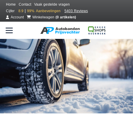
Home
Contact
Vaak gestelde vragen
|
Cijfer
8.9
99%
Aanbevelingen
5403 Reviews
Account
Winkelwagen
(0 artikelen)
Bestel voordelig winterbanden
Gratis bezorgd of montage bij jou in de buurt
Seizoen:
Merken:
Breedte:
Hoogte:
Inch: