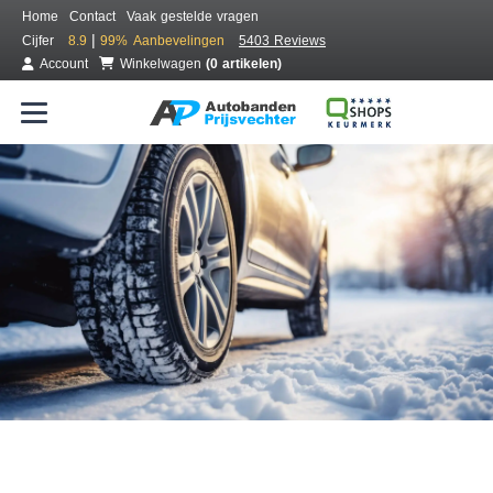
Home
Contact
Vaak gestelde vragen
|
Cijfer
8.9
99%
Aanbevelingen
5403 Reviews
Account
Winkelwagen
(0 artikelen)
Bestel voordelig winterbanden
Gratis bezorgd of montage bij jou in de buurt
Seizoen:
Merken:
Breedte:
Hoogte:
Inch: