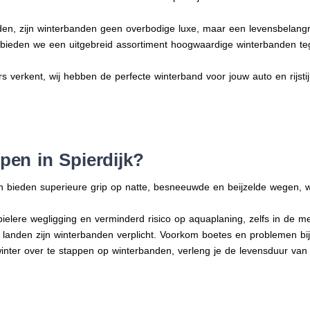
en, zijn winterbanden geen overbodige luxe, maar een levensbelangri
n bieden we een uitgebreid assortiment hoogwaardige winterbanden te
ers verkent, wij hebben de perfecte winterband voor jouw auto en rijstij
en in Spierdijk?
n bieden superieure grip op natte, besneeuwde en beijzelde wegen, w
bielere wegligging en verminderd risico op aquaplaning, zelfs in de 
e landen zijn winterbanden verplicht. Voorkom boetes en problemen bi
winter over te stappen op winterbanden, verleng je de levensduur van