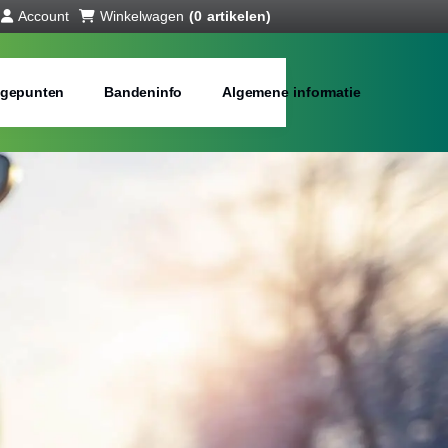
Account
Winkelwagen
(0 artikelen)
gepunten
Bandeninfo
Algemene informatie
interbanden
bij jou in de buurt
Merken:
Inch: