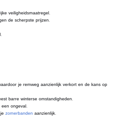
jke veiligheidsmaatregel.
gen de scherpste prijzen.
l.
aardoor je remweg aanzienlijk verkort en de kans op
meest barre winterse omstandigheden.
j een ongeval.
 je
zomerbanden
aanzienlijk.