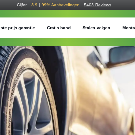
Cijfer
8.9
|
99%
Aanbevelingen
5403 Reviews
ste prijs garantie
Gratis band
Stalen velgen
Monta
Bestel voordelig w
Gratis bezorgd of montage 
Seizoen:
Breedte:
Hoogte: