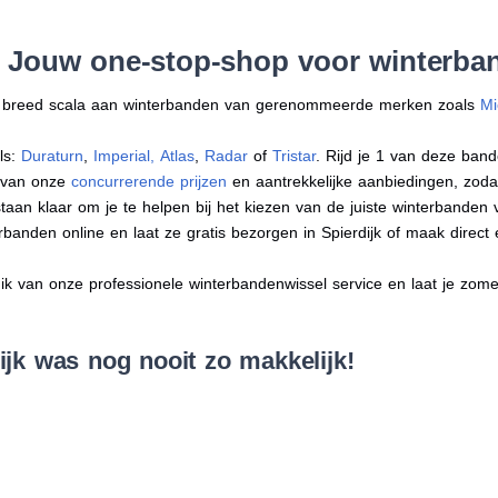
 Jouw one-stop-shop voor winterban
en breed scala aan winterbanden van gerenommeerde merken zoals
Mi
ls:
Duraturn
,
Imperial
,
Atlas
,
Radar
of
Tristar
. Rijd je 1 van deze band
r van onze
concurrerende prijzen
en aantrekkelijke aanbiedingen, zodat j
an klaar om je te helpen bij het kiezen van de juiste winterbanden voo
erbanden online en laat ze gratis bezorgen in Spierdijk of maak direc
 van onze professionele winterbandenwissel service en laat je zomer
jk was nog nooit zo makkelijk!