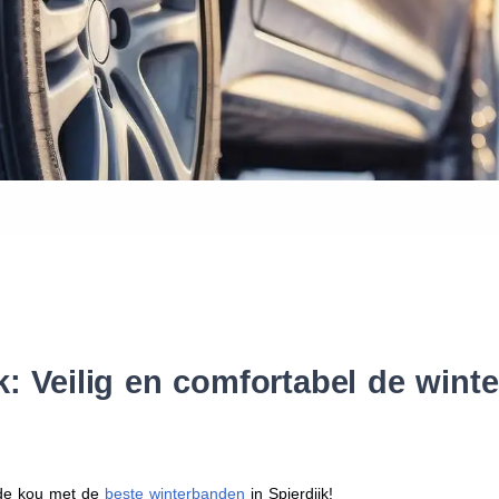
Waar vind ik de maat van mijn
Help mij met bestellen
k: Veilig en comfortabel de win
r de kou met de
beste winterbanden
in Spierdijk!