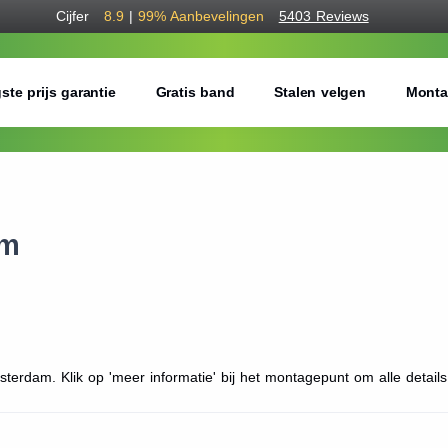
Cijfer
8.9
|
99%
Aanbevelingen
5403 Reviews
ste prijs garantie
Gratis band
Stalen velgen
Monta
am
terdam. Klik op 'meer informatie' bij het montagepunt om alle details 