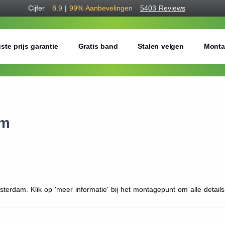
Cijfer
8.9
|
99%
Aanbevelingen
5403 Reviews
ste prijs garantie
Gratis band
Stalen velgen
Monta
am
terdam. Klik op 'meer informatie' bij het montagepunt om alle details 