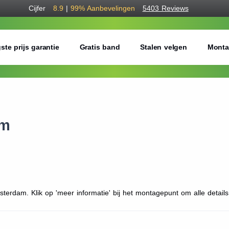
Cijfer
8.9
|
99%
Aanbevelingen
5403 Reviews
ste prijs garantie
Gratis band
Stalen velgen
Monta
am
terdam. Klik op 'meer informatie' bij het montagepunt om alle details 