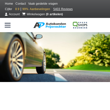
Home
Contact
Vaak gestelde vragen
|
Cijfer
8.9
99%
Aanbevelingen
5403 Reviews
Account
Winkelwagen
(0 artikelen)
Bestel voordelig banden online
Gratis bezorgd of montage bij jou in de buurt
Seizoen:
Merken:
Breedte:
Hoogte:
Inch: