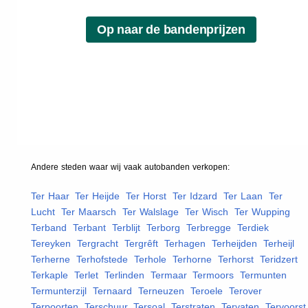
Andere steden waar wij vaak
autobanden
verkopen:
Ter Haar
,
Ter Heijde
,
Ter Horst
,
Ter Idzard
,
Ter Laan
,
Ter
Lucht
,
Ter Maarsch
,
Ter Walslage
,
Ter Wisch
,
Ter Wupping
,
Terband
,
Terbant
,
Terblijt
,
Terborg
,
Terbregge
,
Terdiek
,
Tereyken
,
Tergracht
,
Tergrêft
,
Terhagen
,
Terheijden
,
Terheijl
,
Terherne
,
Terhofstede
,
Terhole
,
Terhorne
,
Terhorst
,
Teridzert
,
Terkaple
,
Terlet
,
Terlinden
,
Termaar
,
Termoors
,
Termunten
,
Termunterzijl
,
Ternaard
,
Terneuzen
,
Teroele
,
Terover
,
Terpoorten
,
Terschuur
,
Tersoal
,
Terstraten
,
Tervaten
,
Tervoorst