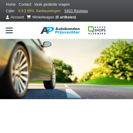
Home
Contact
Vaak gestelde vragen
|
Cijfer
8.9
99%
Aanbevelingen
5403 Reviews
Account
Winkelwagen
(0 artikelen)
Bestel voordelig banden online
Gratis bezorgd of montage bij jou in de buurt
Seizoen:
Merken:
Breedte:
Hoogte:
Inch: