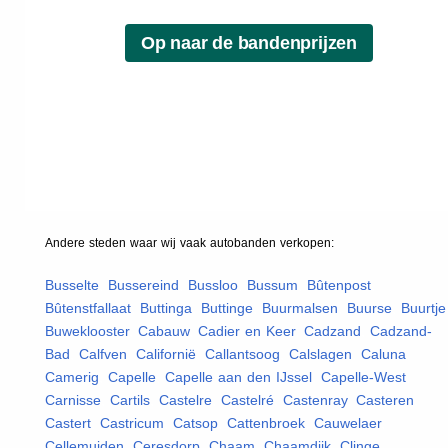
Andere steden waar wij vaak
autobanden
verkopen:
Busselte
,
Bussereind
,
Bussloo
,
Bussum
,
Bûtenpost
,
Bûtenstfallaat
,
Buttinga
,
Buttinge
,
Buurmalsen
,
Buurse
,
Buurtje
Buweklooster
,
Cabauw
,
Cadier en Keer
,
Cadzand
,
Cadzand-
Bad
,
Calfven
,
Californië
,
Callantsoog
,
Calslagen
,
Caluna
,
Camerig
,
Capelle
,
Capelle aan den IJssel
,
Capelle-West
,
Carnisse
,
Cartils
,
Castelre
,
Castelré
,
Castenray
,
Casteren
,
Castert
,
Castricum
,
Catsop
,
Cattenbroek
,
Cauwelaer
,
Cellemuiden
,
Ceresdorp
,
Chaam
,
Chaamdijk
,
Clinge
,