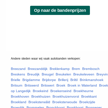
Andere steden waar wij vaak
autobanden
verkopen:
Breezand
,
Breezanddijk
,
Breklenkamp
,
Brem
,
Brembosch
,
Breskens
,
Breudijk
,
Breugel
,
Breukelen
,
Breukeleveen
,
Breyvin
Brielle
,
Brigdamme
,
Brijdorpe
,
Brillerij
,
Briltil
,
Brinkmanshoek
,
Britsum
,
Britswerd
,
Britswert
,
Broek
,
Broek in Waterland
,
Broek
op Langedijk
,
Broekeind
,
Broekenseind
,
Broekheurne
,
Broekhoven
,
Broekhuizen
,
Broekhuizenvorst
,
Broekkant
,
Broekland
,
Broeksterwâld
,
Broeksterwoude
,
Broekzijde
,
Broerdijk
,
Brommelen
,
Bronckhorst
,
Bronkhorst
,
Bronneger
,