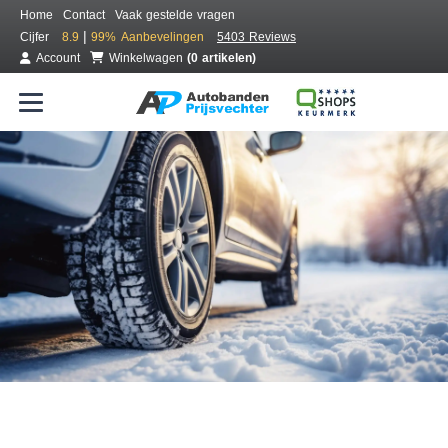
Home
Contact
Vaak gestelde vragen
|
Cijfer
8.9
99%
Aanbevelingen
5403 Reviews
Account
Winkelwagen
(0 artikelen)
Bestel voordelig winterbanden
Gratis bezorgd of montage bij jou in de buurt
Seizoen:
Merken:
Breedte:
Hoogte:
Inch: