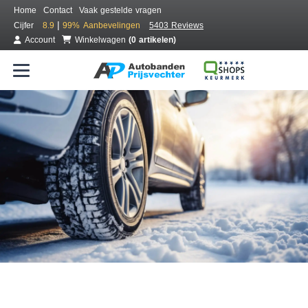
Home
Contact
Vaak gestelde vragen
|
Cijfer
8.9
99%
Aanbevelingen
5403 Reviews
Account
Winkelwagen
(0 artikelen)
Bestel voordelig winterbanden
Gratis bezorgd of montage bij jou in de buurt
Seizoen:
Merken:
Breedte:
Hoogte:
Inch: