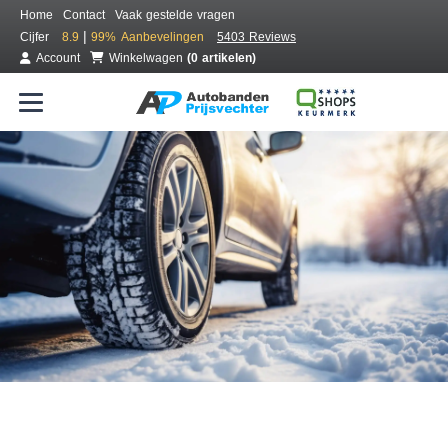
Home
Contact
Vaak gestelde vragen
|
Cijfer
8.9
99%
Aanbevelingen
5403 Reviews
Account
Winkelwagen
(0 artikelen)
Bestel voordelig winterbanden
Gratis bezorgd of montage bij jou in de buurt
Seizoen:
Merken:
Breedte:
Hoogte:
Inch: