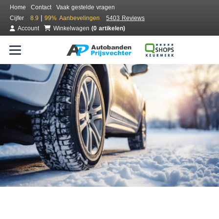
Home
Contact
Vaak gestelde vragen
|
Cijfer
8.9
99%
Aanbevelingen
5403 Reviews
Account
Winkelwagen
(0 artikelen)
Bestel voordelig winterbanden
Gratis bezorgd of montage bij jou in de buurt
Seizoen:
Merken:
Breedte:
Hoogte:
Inch: