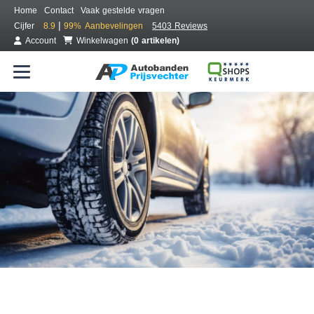
Home
Contact
Vaak gestelde vragen
|
Cijfer
8.9
99%
Aanbevelingen
5403 Reviews
Account
Winkelwagen
(0 artikelen)
Bestel voordelig winterbanden
Gratis bezorgd of montage bij jou in de buurt
Seizoen:
Merken:
Breedte:
Hoogte:
Inch: