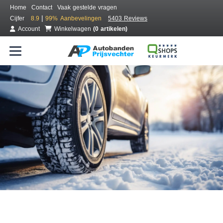
Home
Contact
Vaak gestelde vragen
|
Cijfer
8.9
99%
Aanbevelingen
5403 Reviews
Account
Winkelwagen
(0 artikelen)
Bestel voordelig winterbanden
Gratis bezorgd of montage bij jou in de buurt
Seizoen:
Merken:
Breedte:
Hoogte:
Inch: