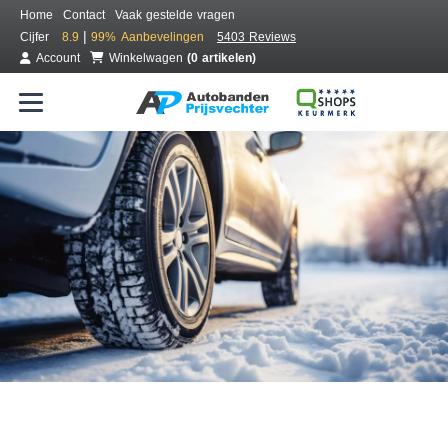
Home
Contact
Vaak gestelde vragen
|
Cijfer
8.9
99%
Aanbevelingen
5403 Reviews
Account
Winkelwagen
(0 artikelen)
Bestel voordelig winterbanden
Gratis bezorgd of montage bij jou in de buurt
Seizoen:
Merken:
Breedte:
Hoogte:
Inch: