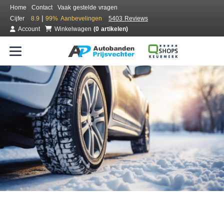
Home
Contact
Vaak gestelde vragen
|
Cijfer
8.9
99%
Aanbevelingen
5403 Reviews
Account
Winkelwagen
(0 artikelen)
Bestel voordelig winterbanden
Gratis bezorgd of montage bij jou in de buurt
Seizoen:
Merken:
Breedte:
Hoogte:
Inch: