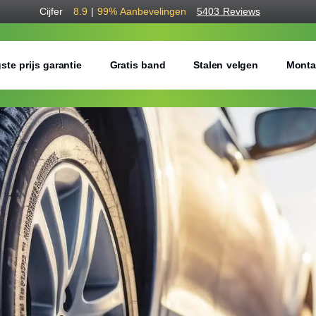
Cijfer
8.9
|
99%
Aanbevelingen
5403 Reviews
ste prijs garantie
Gratis band
Stalen velgen
Monta
Bestel voordelig w
Gratis bezorgd of montage 
Seizoen:
Breedte:
Hoogte: