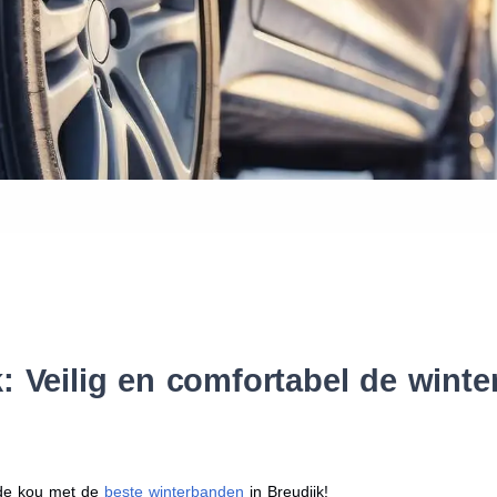
Waar vind ik de maat van mijn
Help mij met bestellen
: Veilig en comfortabel de wint
r de kou met de
beste winterbanden
in Breudijk!