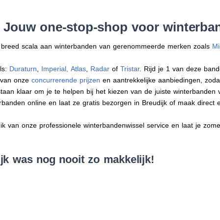
: Jouw one-stop-shop voor winterban
en breed scala aan winterbanden van gerenommeerde merken zoals
Mi
ls:
Duraturn
,
Imperial
,
Atlas
,
Radar
of
Tristar
. Rijd je 1 van deze band
r van onze
concurrerende prijzen
en aantrekkelijke aanbiedingen, zodat j
an klaar om je te helpen bij het kiezen van de juiste winterbanden voo
erbanden online en laat ze gratis bezorgen in Breudijk of maak direc
 van onze professionele winterbandenwissel service en laat je zomer
jk was nog nooit zo makkelijk!