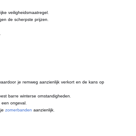
jke veiligheidsmaatregel.
gen de scherpste prijzen.
.
aardoor je remweg aanzienlijk verkort en de kans op
meest barre winterse omstandigheden.
j een ongeval.
 je
zomerbanden
aanzienlijk.