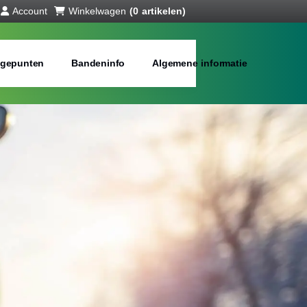
Account
Winkelwagen
(0 artikelen)
gepunten
Bandeninfo
Algemene informatie
interbanden
bij jou in de buurt
Merken:
Inch: