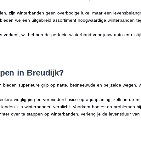
en, zijn winterbanden geen overbodige luxe, maar een levensbelangri
n bieden we een uitgebreid assortiment hoogwaardige winterbanden te
rs verkent, wij hebben de perfecte winterband voor jouw auto en rijstijl
en in Breudijk?
n bieden superieure grip op natte, besneeuwde en beijzelde wegen, w
bielere wegligging en verminderd risico op aquaplaning, zelfs in de 
e landen zijn winterbanden verplicht. Voorkom boetes en problemen bi
winter over te stappen op winterbanden, verleng je de levensduur van