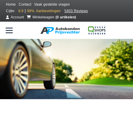
Home
Contact
Vaak gestelde vragen
|
Cijfer
8.9
99%
Aanbevelingen
5403 Reviews
Account
Winkelwagen
(0 artikelen)
Bestel voordelig banden online
Gratis bezorgd of montage bij jou in de buurt
Seizoen:
Merken:
Breedte:
Hoogte:
Inch: