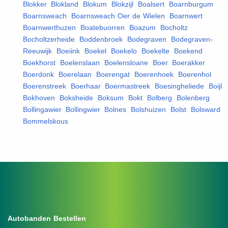
Blokker
,
Blokland
,
Blokum
,
Blokzijl
,
Boalsert
,
Boarnburgum
,
Boarnsweach
,
Boarnsweach Oer de Wielen
,
Boarnwert
,
Boarnwerthuzen
,
Boatebuorren
,
Boazum
,
Bocholtz
,
Bocholtzerheide
,
Boddenbroek
,
Bodegraven
,
Bodegraven-
Reeuwijk
,
Boeiink
,
Boekel
,
Boekelo
,
Boekelte
,
Boekend
,
Boekhorst
,
Boelenslaan
,
Boelensloane
,
Boer
,
Boerakker
,
Boerdonk
,
Boerelaan
,
Boerengat
,
Boerenhoek
,
Boerenhol
,
Boerenstreek
,
Boerhaar
,
Boermastreek
,
Boesingheliede
,
Boijl
,
Bokhoven
,
Boksheide
,
Boksum
,
Bokt
,
Bolberg
,
Bolenberg
,
Bollingawier
,
Bollingwier
,
Bolnes
,
Bolshuizen
,
Bolst
,
Bolsward
,
Bommelskous
,
Autobanden Bestellen