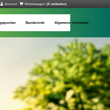
Account
Winkelwagen
(0 artikelen)
gepunten
Bandeninfo
Algemene informatie
anden online
bij jou in de buurt
Merken:
Inch: