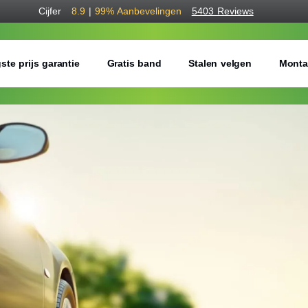
Cijfer
8.9
|
99%
Aanbevelingen
5403 Reviews
ste prijs garantie
Gratis band
Stalen velgen
Monta
Bestel voordelig b
Gratis bezorgd of montage 
Seizoen:
Breedte:
Hoogte: