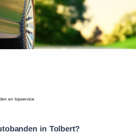
Waar vind ik de maat van mijn
Help mij met bestellen
den en topservice
utobanden in Tolbert?