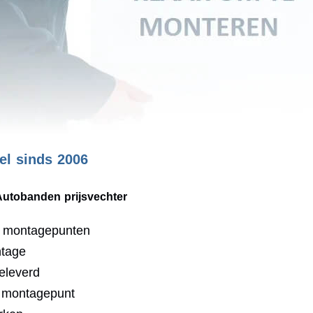
l sinds 2006
Autobanden prijsvechter
0 montagepunten
ntage
eleverd
j montagepunt