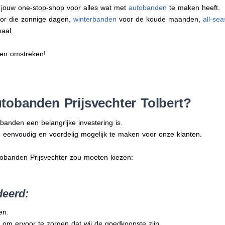
s jouw one-stop-shop voor alles wat met
autobanden
te maken heeft.
or die zonnige dagen,
winterbanden
voor de koude maanden,
all-se
aal.
 en omstreken!
tobanden Prijsvechter Tolbert?
banden een belangrijke investering is.
 eenvoudig en voordelig mogelijk te maken voor onze klanten.
tobanden Prijsvechter zou moeten kiezen:
deerd:
en.
 om ervoor te zorgen dat wij de goedkoopste zijn.