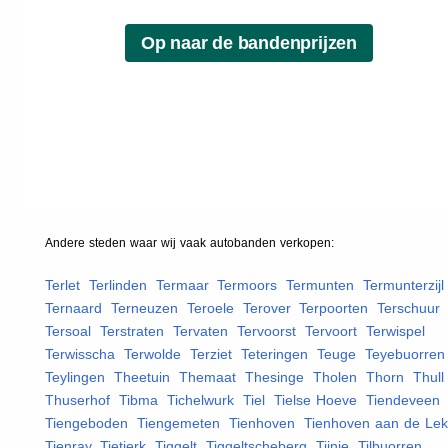
Andere steden waar wij vaak
autobanden
verkopen:
Terlet
,
Terlinden
,
Termaar
,
Termoors
,
Termunten
,
Termunterzijl
,
Ternaard
,
Terneuzen
,
Teroele
,
Terover
,
Terpoorten
,
Terschuur
,
Tersoal
,
Terstraten
,
Tervaten
,
Tervoorst
,
Tervoort
,
Terwispel
,
Terwisscha
,
Terwolde
,
Terziet
,
Teteringen
,
Teuge
,
Teyebuorren
Teylingen
,
Theetuin
,
Themaat
,
Thesinge
,
Tholen
,
Thorn
,
Thull
,
Thuserhof
,
Tibma
,
Tichelwurk
,
Tiel
,
Tielse Hoeve
,
Tiendeveen
,
Tiengeboden
,
Tiengemeten
,
Tienhoven
,
Tienhoven aan de Lek
Tienray
,
Tietjerk
,
Tiggelt
,
Tiggeltscheberg
,
Tijnje
,
Tilbuorren
,