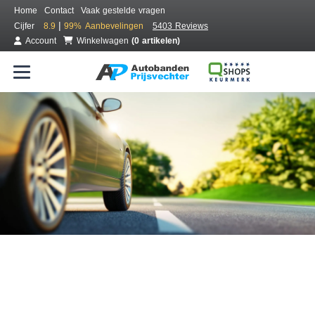
Home
Contact
Vaak gestelde vragen
|
Cijfer
8.9
99%
Aanbevelingen
5403 Reviews
Account
Winkelwagen
(0 artikelen)
Bestel voordelig banden online
Gratis bezorgd of montage bij jou in de buurt
Seizoen:
Merken:
Breedte:
Hoogte:
Inch: