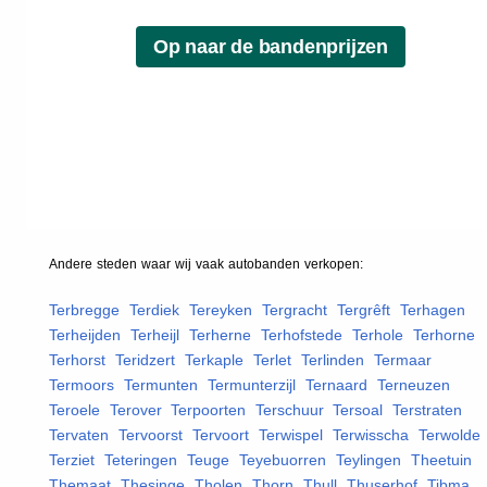
Andere steden waar wij vaak
autobanden
verkopen:
Terbregge
,
Terdiek
,
Tereyken
,
Tergracht
,
Tergrêft
,
Terhagen
,
Terheijden
,
Terheijl
,
Terherne
,
Terhofstede
,
Terhole
,
Terhorne
,
Terhorst
,
Teridzert
,
Terkaple
,
Terlet
,
Terlinden
,
Termaar
,
Termoors
,
Termunten
,
Termunterzijl
,
Ternaard
,
Terneuzen
,
Teroele
,
Terover
,
Terpoorten
,
Terschuur
,
Tersoal
,
Terstraten
,
Tervaten
,
Tervoorst
,
Tervoort
,
Terwispel
,
Terwisscha
,
Terwolde
,
Terziet
,
Teteringen
,
Teuge
,
Teyebuorren
,
Teylingen
,
Theetuin
,
Themaat
,
Thesinge
,
Tholen
,
Thorn
,
Thull
,
Thuserhof
,
Tibma
,