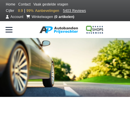
Home
Contact
Vaak gestelde vragen
|
Cijfer
8.9
99%
Aanbevelingen
5403 Reviews
Account
Winkelwagen
(0 artikelen)
Bestel voordelig banden online
Gratis bezorgd of montage bij jou in de buurt
Seizoen:
Merken:
Breedte:
Hoogte:
Inch: