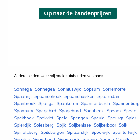
Andere steden waar wij vaak
autobanden
verkopen:
Sonnega
,
Sonnegea
,
Sonniuswijk
,
Sopsum
,
Sorremorre
,
Spaanrijt
,
Spaansehoek
,
Spaanshuisken
,
Spaarndam
,
Spanbroek
,
Spanga
,
Spankeren
,
Spannenburch
,
Spannenburg
Spannum
,
Sparjebird
,
Sparjeburd
,
Spaubeek
,
Spears
,
Speers
,
Spekhoek
,
Spekklef
,
Spekt
,
Spengen
,
Speuld
,
Speurgt
,
Spier
,
Spierdijk
,
Spiesberg
,
Spijk
,
Spijkenisse
,
Spijkerboor
,
Spik
,
Spinolaberg
,
Spitsbergen
,
Spitsendijk
,
Spoelwijk
,
Sponturfwijk
,
Spoolde
,
Spoorbuurt
,
Spoordonk
,
Sprang
,
Sprang-Capelle
,