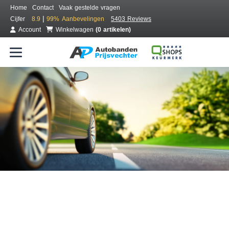
Home
Contact
Vaak gestelde vragen
|
Cijfer
8.9
99%
Aanbevelingen
5403 Reviews
Account
Winkelwagen
(0 artikelen)
Bestel voordelig banden online
Gratis bezorgd of montage bij jou in de buurt
Seizoen:
Merken:
Breedte:
Hoogte:
Inch: