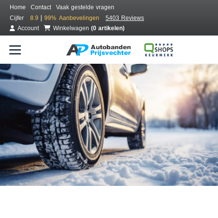
Home
Contact
Vaak gestelde vragen
|
Cijfer
8.9
99%
Aanbevelingen
5403 Reviews
Account
Winkelwagen
(0 artikelen)
Bestel voordelig winterbanden
Gratis bezorgd of montage bij jou in de buurt
Seizoen:
Merken:
Breedte:
Hoogte:
Inch: