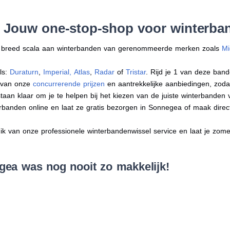
: Jouw one-stop-shop voor winterba
en breed scala aan winterbanden van gerenommeerde merken zoals
Mi
ls:
Duraturn
,
Imperial
,
Atlas
,
Radar
of
Tristar
. Rijd je 1 van deze band
r van onze
concurrerende prijzen
en aantrekkelijke aanbiedingen, zodat j
an klaar om je te helpen bij het kiezen van de juiste winterbanden voo
terbanden online en laat ze gratis bezorgen in Sonnegea of maak dire
 van onze professionele winterbandenwissel service en laat je zomer
ea was nog nooit zo makkelijk!