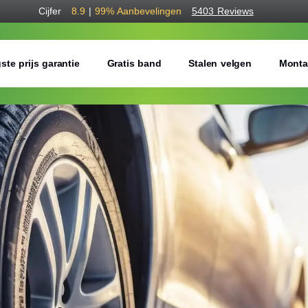
Cijfer
8.9
|
99%
Aanbevelingen
5403 Reviews
ste prijs garantie
Gratis band
Stalen velgen
Monta
Bestel voordelig w
Gratis bezorgd of montage 
Seizoen:
Breedte:
Hoogte: