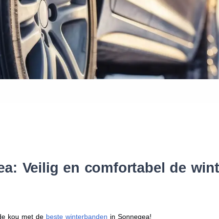
Waar vind ik de maat van mijn
Help mij met bestellen
: Veilig en comfortabel de win
r de kou met de
beste winterbanden
in Sonnegea!