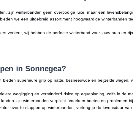
en, zijn winterbanden geen overbodige luxe, maar een levensbelangri
n bieden we een uitgebreid assortiment hoogwaardige winterbanden te
ers verkent, wij hebben de perfecte winterband voor jouw auto en rijsti
pen in Sonnegea?
n bieden superieure grip op natte, besneeuwde en beijzelde wegen, w
bielere wegligging en verminderd risico op aquaplaning, zelfs in de 
e landen zijn winterbanden verplicht. Voorkom boetes en problemen bi
winter over te stappen op winterbanden, verleng je de levensduur van