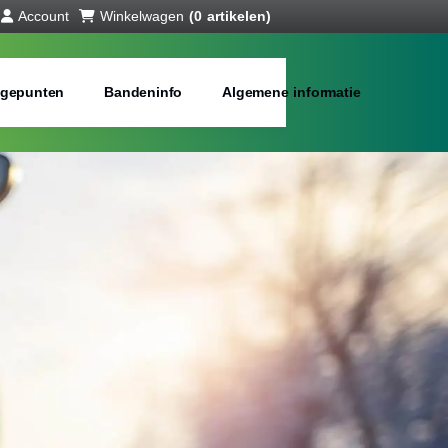
Account
Winkelwagen
(0 artikelen)
gepunten
Bandeninfo
Algemene informatie
interbanden
bij jou in de buurt
Merken:
Inch: