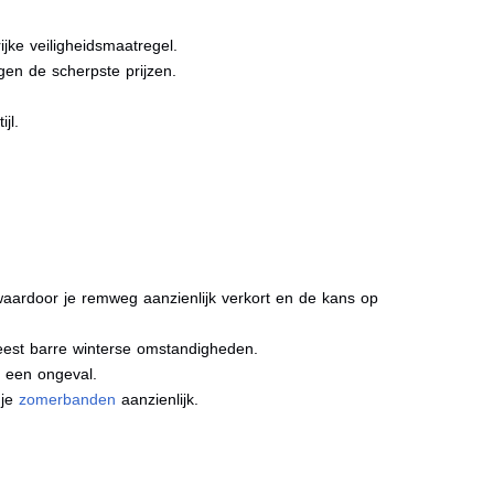
jke veiligheidsmaatregel.
gen de scherpste prijzen.
jl.
aardoor je remweg aanzienlijk verkort en de kans op
meest barre winterse omstandigheden.
j een ongeval.
 je
zomerbanden
aanzienlijk.