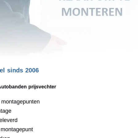
l sinds 2006
Autobanden prijsvechter
0 montagepunten
ntage
eleverd
j montagepunt