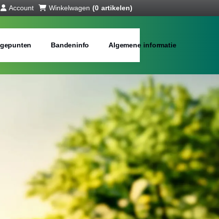
Account
Winkelwagen
(0 artikelen)
gepunten
Bandeninfo
Algemene informatie
anden online
bij jou in de buurt
Merken:
Inch: