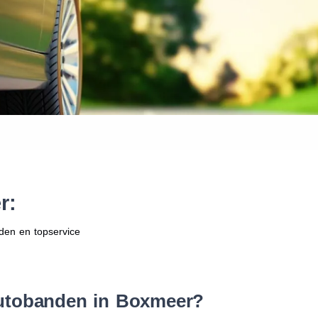
Waar vind ik de maat van mijn
Help mij met bestellen
r:
den en topservice
utobanden in Boxmeer?