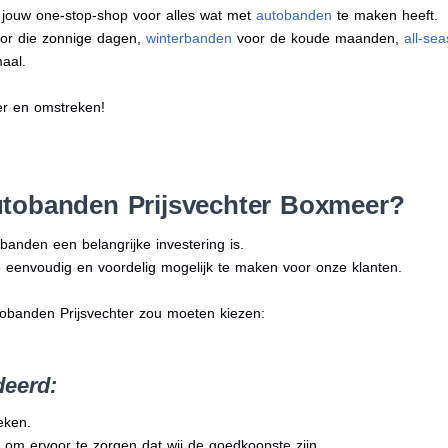
s jouw one-stop-shop voor alles wat met
autobanden
te maken heeft.
or die zonnige dagen,
winterbanden
voor de koude maanden,
all-se
aal.
er en omstreken!
tobanden Prijsvechter Boxmeer?
banden een belangrijke investering is.
 eenvoudig en voordelig mogelijk te maken voor onze klanten.
tobanden Prijsvechter zou moeten kiezen:
deerd:
eken.
 om ervoor te zorgen dat wij de goedkoopste zijn.