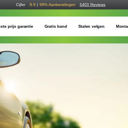
Cijfer
8.9
|
99%
Aanbevelingen
5403 Reviews
ste prijs garantie
Gratis band
Stalen velgen
Monta
Bestel voordelig b
Gratis bezorgd of montage 
Seizoen:
Breedte:
Hoogte: