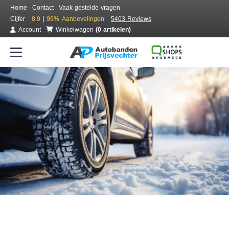
Home
Contact
Vaak gestelde vragen
|
Cijfer
8.9
99%
Aanbevelingen
5403 Reviews
Account
Winkelwagen
(0 artikelen)
Bestel voordelig winterbanden
Gratis bezorgd of montage bij jou in de buurt
Seizoen:
Merken:
Breedte:
Hoogte:
Inch: