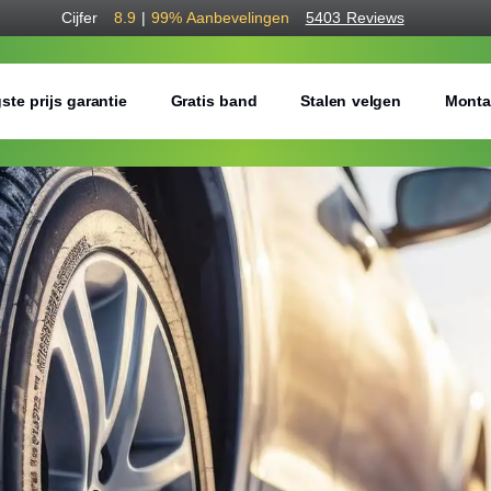
Cijfer
8.9
|
99%
Aanbevelingen
5403 Reviews
ste prijs garantie
Gratis band
Stalen velgen
Monta
Bestel voordelig w
Gratis bezorgd of montage 
Seizoen:
Breedte:
Hoogte: