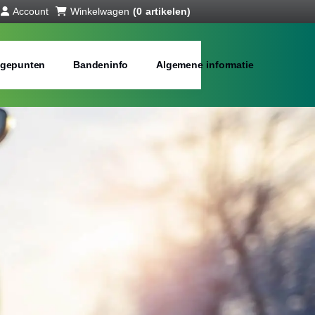
Account
Winkelwagen
(0 artikelen)
gepunten
Bandeninfo
Algemene informatie
interbanden
bij jou in de buurt
Merken:
Inch: