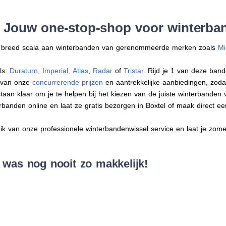
: Jouw one-stop-shop voor winterban
en breed scala aan winterbanden van gerenommeerde merken zoals
Mi
ls:
Duraturn
,
Imperial
,
Atlas
,
Radar
of
Tristar
. Rijd je 1 van deze band
r van onze
concurrerende prijzen
en aantrekkelijke aanbiedingen, zodat j
an klaar om je te helpen bij het kiezen van de juiste winterbanden voo
erbanden online en laat ze gratis bezorgen in Boxtel of maak direct 
 van onze professionele winterbandenwissel service en laat je zomer
 was nog nooit zo makkelijk!