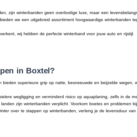
en, zijn winterbanden geen overbodige luxe, maar een levensbelangri
n bieden we een uitgebreid assortiment hoogwaardige winterbanden te
 verkent, wij hebben de perfecte winterband voor jouw auto en rijstijl.
pen in Boxtel?
n bieden superieure grip op natte, besneeuwde en beijzelde wegen, w
bielere wegligging en verminderd risico op aquaplaning, zelfs in de 
e landen zijn winterbanden verplicht. Voorkom boetes en problemen bi
winter over te stappen op winterbanden, verleng je de levensduur van