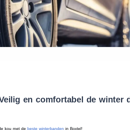
Waar vind ik de maat van mijn
Help mij met bestellen
Veilig en comfortabel de winter
r de kou met de
beste winterbanden
in Boxtel!