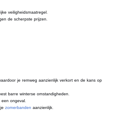
jke veiligheidsmaatregel.
gen de scherpste prijzen.
aardoor je remweg aanzienlijk verkort en de kans op
meest barre winterse omstandigheden.
j een ongeval.
 je
zomerbanden
aanzienlijk.