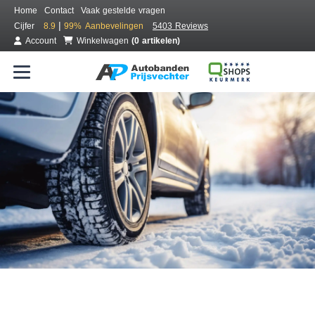
Home
Contact
Vaak gestelde vragen
|
Cijfer
8.9
99%
Aanbevelingen
5403 Reviews
Account
Winkelwagen
(0 artikelen)
Bestel voordelig winterbanden
Gratis bezorgd of montage bij jou in de buurt
Seizoen:
Merken:
Breedte:
Hoogte:
Inch: