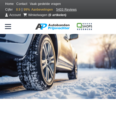
Home
Contact
Vaak gestelde vragen
|
Cijfer
8.9
99%
Aanbevelingen
5403 Reviews
Account
Winkelwagen
(0 artikelen)
Bestel voordelig winterbanden
Gratis bezorgd of montage bij jou in de buurt
Seizoen:
Merken:
Breedte:
Hoogte:
Inch: