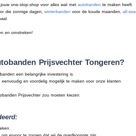
s jouw one-stop-shop voor alles wat met
autobanden
te maken heeft.
or die zonnige dagen,
winterbanden
voor de koude maanden,
all-se
aal.
ren en omstreken!
tobanden Prijsvechter Tongeren?
banden een belangrijke investering is.
 eenvoudig en voordelig mogelijk te maken voor onze klanten.
tobanden Prijsvechter zou moeten kiezen:
deerd:
reken.
 om ervoor te zorgen dat wij de goedkoopste zijn.