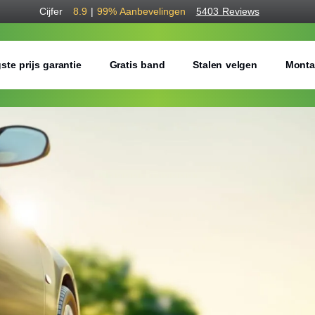
Cijfer
8.9
|
99%
Aanbevelingen
5403 Reviews
ste prijs garantie
Gratis band
Stalen velgen
Monta
Bestel voordelig b
Gratis bezorgd of montage 
Seizoen:
Breedte:
Hoogte: