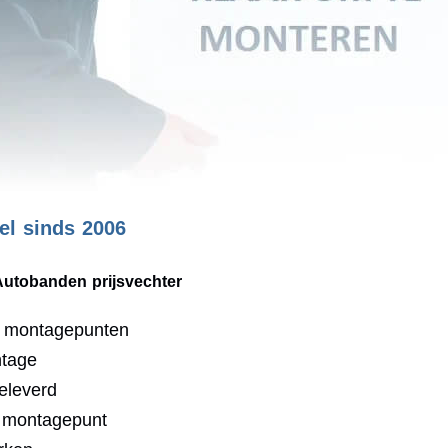
l sinds 2006
Autobanden prijsvechter
0 montagepunten
ntage
eleverd
j montagepunt