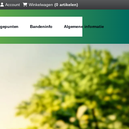
Account
Winkelwagen
(0 artikelen)
gepunten
Bandeninfo
Algemene informatie
anden online
bij jou in de buurt
Merken:
Inch: