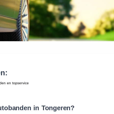
Waar vind ik de maat van mijn
Help mij met bestellen
n:
den en topservice
utobanden in Tongeren?