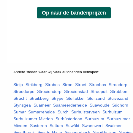
Andere steden waar wij vaak
autobanden
verkopen:
Strijp
,
Strikberg
,
Strobos
,
Stroe
,
Stroet
,
Stroobos
,
Stroodorp
,
Stroodorpe
,
Strooiendorp
,
Strooienstad
,
Stroopuit
,
Strubben
,
Strucht
,
Struikberg
,
Strype
,
Stuifakker
,
Stuifzand
,
Stuivezand
,
Stynsgea
,
Suameer
,
Suameerderheide
,
Suawoude
,
Súdhorn
,
Sumar
,
Sumarreheide
,
Surch
,
Surhuisterveen
,
Surhuizum
,
Surhuizumer Mieden
,
Surhústerfean
,
Surhuzum
,
Surhuzumer
Mieden
,
Susteren
,
Suttum
,
Suwâld
,
Swaenwert
,
Swalmen
,
Swartbroek
,
Swarte Haan
,
Sweagerbosk
,
Sweikhuizen
,
Sweins