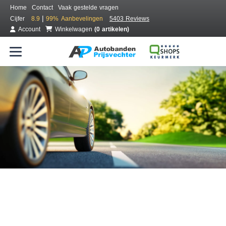
Home
Contact
Vaak gestelde vragen
|
Cijfer
8.9
99%
Aanbevelingen
5403 Reviews
Account
Winkelwagen
(0 artikelen)
Bestel voordelig banden online
Gratis bezorgd of montage bij jou in de buurt
Seizoen:
Merken:
Breedte:
Hoogte:
Inch: