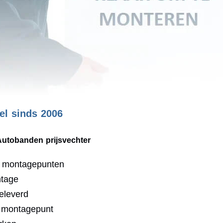
l sinds 2006
Autobanden prijsvechter
0 montagepunten
ntage
eleverd
j montagepunt