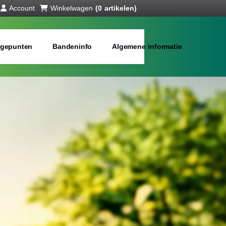
Account
Winkelwagen
(0 artikelen)
gepunten
Bandeninfo
Algemene informatie
anden online
bij jou in de buurt
Merken:
Inch: