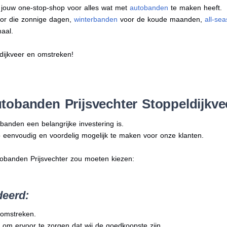
s jouw one-stop-shop voor alles wat met
autobanden
te maken heeft.
or die zonnige dagen,
winterbanden
voor de koude maanden,
all-se
aal.
ldijkveer en omstreken!
obanden Prijsvechter Stoppeldijkve
banden een belangrijke investering is.
 eenvoudig en voordelig mogelijk te maken voor onze klanten.
tobanden Prijsvechter zou moeten kiezen:
deerd:
n omstreken.
 om ervoor te zorgen dat wij de goedkoopste zijn.