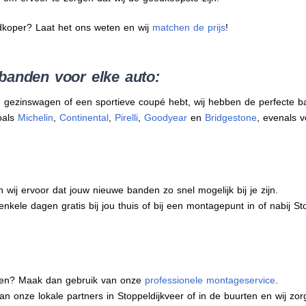
dkoper? Laat het ons weten en wij
matchen de prijs
!
banden voor elke auto:
 gezinswagen of een sportieve coupé hebt, wij hebben de perfecte b
oals
Michelin
,
Continental
,
Pirelli
,
Goodyear
en
Bridgestone
, evenals v
j ervoor dat jouw nieuwe banden zo snel mogelijk bij je zijn.
nkele dagen gratis bij jou thuis of bij een montagepunt in of nabij Sto
eren? Maak dan gebruik van onze
professionele montageservice
.
van onze lokale partners in Stoppeldijkveer of in de buurten en wij z