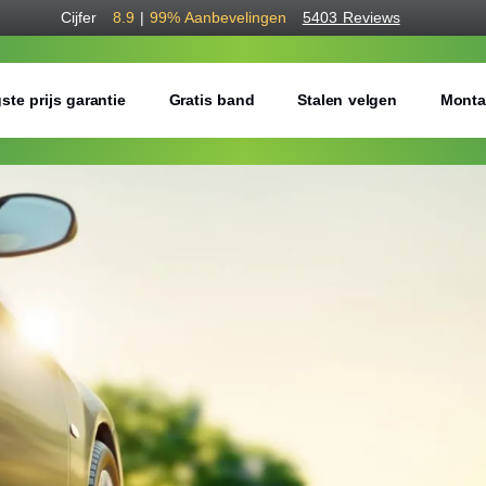
Cijfer
8.9
|
99%
Aanbevelingen
5403 Reviews
ste prijs garantie
Gratis band
Stalen velgen
Monta
Bestel voordelig b
Gratis bezorgd of montage 
Seizoen:
Breedte:
Hoogte: