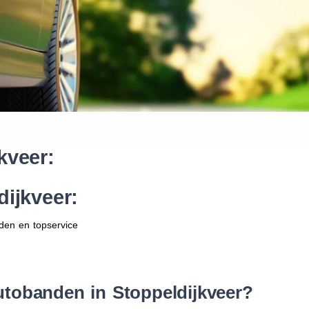
Waar vind ik de maat van mijn
Help mij met bestellen
kveer:
ijkveer:
den en topservice
tobanden in Stoppeldijkveer?