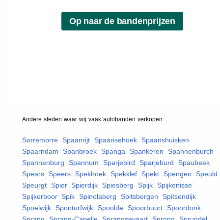
Andere steden waar wij vaak
autobanden
verkopen:
Sorremorre
,
Spaanrijt
,
Spaansehoek
,
Spaanshuisken
,
Spaarndam
,
Spanbroek
,
Spanga
,
Spankeren
,
Spannenburch
,
Spannenburg
,
Spannum
,
Sparjebird
,
Sparjeburd
,
Spaubeek
,
Spears
,
Speers
,
Spekhoek
,
Spekklef
,
Spekt
,
Spengen
,
Speuld
,
Speurgt
,
Spier
,
Spierdijk
,
Spiesberg
,
Spijk
,
Spijkenisse
,
Spijkerboor
,
Spik
,
Spinolaberg
,
Spitsbergen
,
Spitsendijk
,
Spoelwijk
,
Sponturfwijk
,
Spoolde
,
Spoorbuurt
,
Spoordonk
,
Sprang
,
Sprang-Capelle
,
Sprangsevaart
,
Sprong
,
Sprundel
,