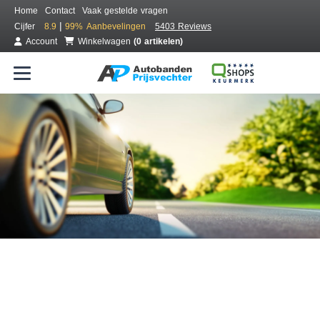
Home
Contact
Vaak gestelde vragen
|
Cijfer
8.9
99%
Aanbevelingen
5403 Reviews
Account
Winkelwagen
(0 artikelen)
Bestel voordelig banden online
Gratis bezorgd of montage bij jou in de buurt
Seizoen:
Merken:
Breedte:
Hoogte:
Inch: