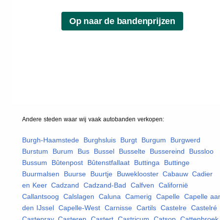
Andere steden waar wij vaak
autobanden
verkopen:
Burgh-Haamstede
,
Burghsluis
,
Burgt
,
Burgum
,
Burgwerd
,
Burstum
,
Burum
,
Bus
,
Bussel
,
Busselte
,
Bussereind
,
Bussloo
,
Bussum
,
Bûtenpost
,
Bûtenstfallaat
,
Buttinga
,
Buttinge
,
Buurmalsen
,
Buurse
,
Buurtje
,
Buweklooster
,
Cabauw
,
Cadier
en Keer
,
Cadzand
,
Cadzand-Bad
,
Calfven
,
Californië
,
Callantsoog
,
Calslagen
,
Caluna
,
Camerig
,
Capelle
,
Capelle aa
den IJssel
,
Capelle-West
,
Carnisse
,
Cartils
,
Castelre
,
Castelré
,
Castenray
,
Casteren
,
Castert
,
Castricum
,
Catsop
,
Cattenbroek