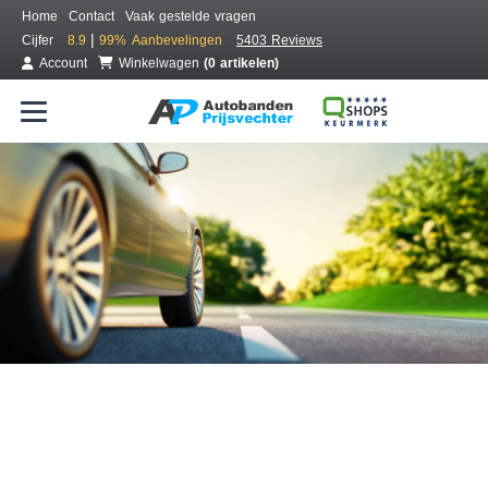
Home
Contact
Vaak gestelde vragen
|
Cijfer
8.9
99%
Aanbevelingen
5403 Reviews
Account
Winkelwagen
(0 artikelen)
Bestel voordelig banden online
Gratis bezorgd of montage bij jou in de buurt
Seizoen:
Merken:
Breedte:
Hoogte:
Inch: