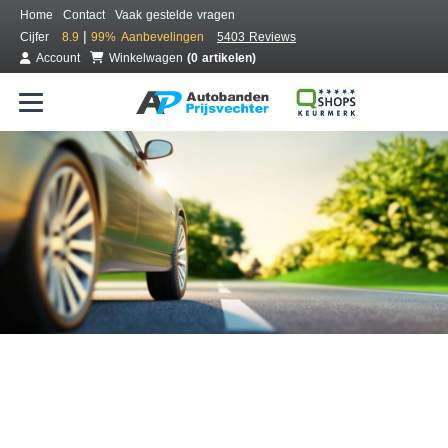
Home
Contact
Vaak gestelde vragen
|
Cijfer
8.9
99%
Aanbevelingen
5403 Reviews
Account
Winkelwagen
(0 artikelen)
Bestel voordelig banden online
Gratis bezorgd of montage bij jou in de buurt
Seizoen:
Merken:
Breedte:
Hoogte:
Inch: