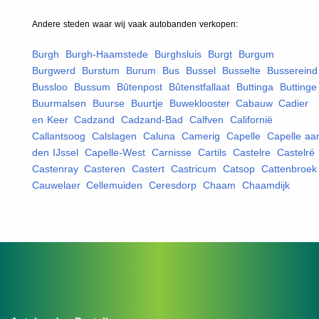
Andere steden waar wij vaak
autobanden
verkopen:
Burgh
,
Burgh-Haamstede
,
Burghsluis
,
Burgt
,
Burgum
,
Burgwerd
,
Burstum
,
Burum
,
Bus
,
Bussel
,
Busselte
,
Bussereind
Bussloo
,
Bussum
,
Bûtenpost
,
Bûtenstfallaat
,
Buttinga
,
Buttinge
Buurmalsen
,
Buurse
,
Buurtje
,
Buweklooster
,
Cabauw
,
Cadier
en Keer
,
Cadzand
,
Cadzand-Bad
,
Calfven
,
Californië
,
Callantsoog
,
Calslagen
,
Caluna
,
Camerig
,
Capelle
,
Capelle aa
den IJssel
,
Capelle-West
,
Carnisse
,
Cartils
,
Castelre
,
Castelré
,
Castenray
,
Casteren
,
Castert
,
Castricum
,
Catsop
,
Cattenbroek
Cauwelaer
,
Cellemuiden
,
Ceresdorp
,
Chaam
,
Chaamdijk
,