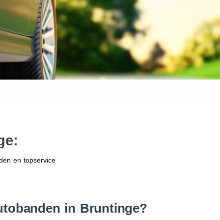
Waar vind ik de maat van mijn
Help mij met bestellen
:
ge:
den en topservice
utobanden in Bruntinge?