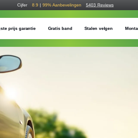
Cijfer
8.9
|
99%
Aanbevelingen
5403 Reviews
ste prijs garantie
Gratis band
Stalen velgen
Monta
Bestel voordelig b
Gratis bezorgd of montage 
Seizoen:
Breedte:
Hoogte: