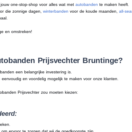
s jouw one-stop-shop voor alles wat met
autobanden
te maken heeft.
or die zonnige dagen,
winterbanden
voor de koude maanden,
all-se
aal.
nge en omstreken!
tobanden Prijsvechter Bruntinge?
banden een belangrijke investering is.
 eenvoudig en voordelig mogelijk te maken voor onze klanten.
tobanden Prijsvechter zou moeten kiezen:
deerd:
reken.
 om ervoor te zorgen dat wij de goedkoopste zijn.