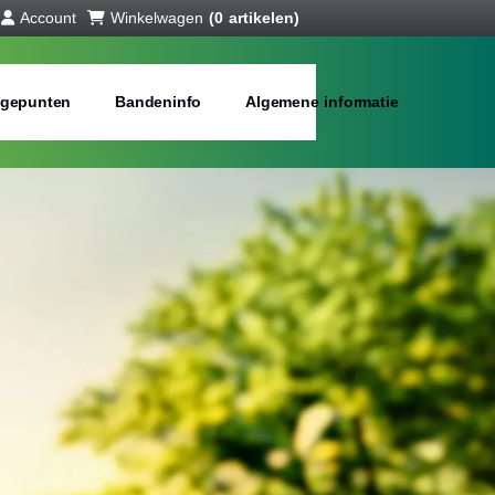
Account
Winkelwagen
(0 artikelen)
gepunten
Bandeninfo
Algemene informatie
anden online
bij jou in de buurt
Merken:
Inch: