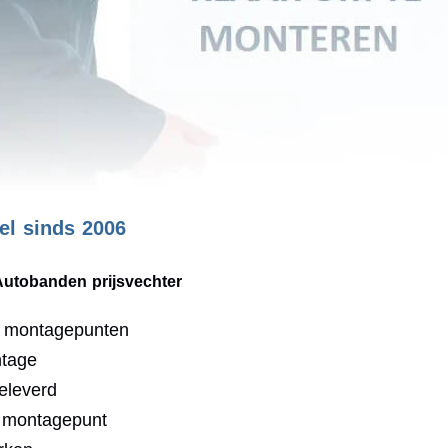
l sinds 2006
Autobanden prijsvechter
0 montagepunten
ntage
eleverd
j montagepunt