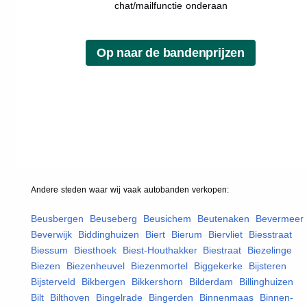
chat/mailfunctie onderaan
Andere steden waar wij vaak
autobanden
verkopen:
Beusbergen
,
Beuseberg
,
Beusichem
,
Beutenaken
,
Bevermeer
,
Beverwijk
,
Biddinghuizen
,
Biert
,
Bierum
,
Biervliet
,
Biesstraat
,
Biessum
,
Biesthoek
,
Biest-Houthakker
,
Biestraat
,
Biezelinge
,
Biezen
,
Biezenheuvel
,
Biezenmortel
,
Biggekerke
,
Bijsteren
,
Bijsterveld
,
Bikbergen
,
Bikkershorn
,
Bilderdam
,
Billinghuizen
,
Bilt
,
Bilthoven
,
Bingelrade
,
Bingerden
,
Binnenmaas
,
Binnen-