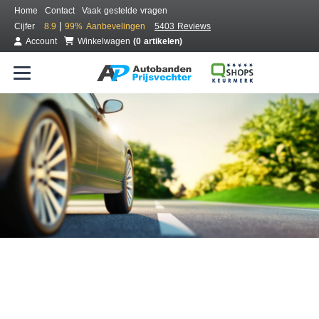
Home
Contact
Vaak gestelde vragen
|
Cijfer
8.9
99%
Aanbevelingen
5403 Reviews
Account
Winkelwagen
(0 artikelen)
Bestel voordelig banden online
Gratis bezorgd of montage bij jou in de buurt
Seizoen:
Merken:
Breedte:
Hoogte:
Inch: