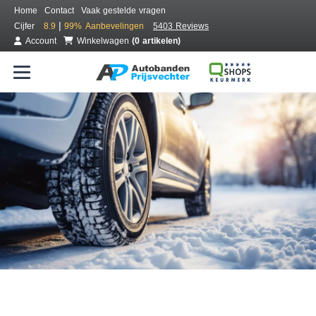
Home
Contact
Vaak gestelde vragen
|
Cijfer
8.9
99%
Aanbevelingen
5403 Reviews
Account
Winkelwagen
(0 artikelen)
Bestel voordelig winterbanden
Gratis bezorgd of montage bij jou in de buurt
Seizoen:
Merken:
Breedte:
Hoogte:
Inch: