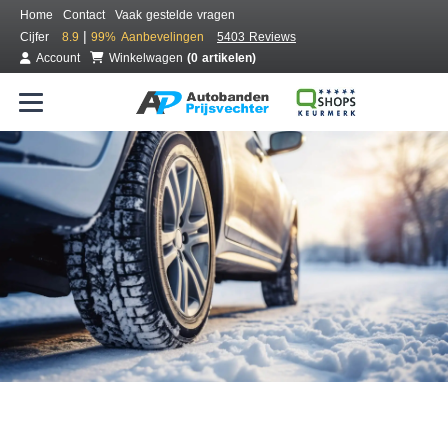
Home
Contact
Vaak gestelde vragen
|
Cijfer
8.9
99%
Aanbevelingen
5403 Reviews
Account
Winkelwagen
(0 artikelen)
Bestel voordelig winterbanden
Gratis bezorgd of montage bij jou in de buurt
Seizoen:
Merken:
Breedte:
Hoogte:
Inch: