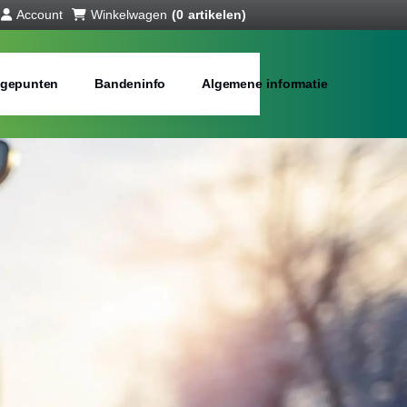
Account
Winkelwagen
(0 artikelen)
gepunten
Bandeninfo
Algemene informatie
interbanden
bij jou in de buurt
Merken:
Inch: