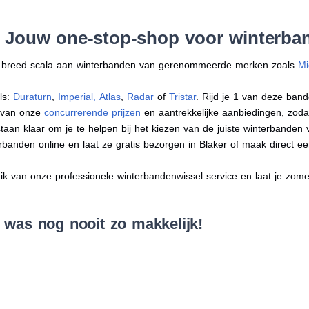
: Jouw one-stop-shop voor winterban
en breed scala aan winterbanden van gerenommeerde merken zoals
Mi
ls:
Duraturn
,
Imperial
,
Atlas
,
Radar
of
Tristar
. Rijd je 1 van deze band
r van onze
concurrerende prijzen
en aantrekkelijke aanbiedingen, zodat j
an klaar om je te helpen bij het kiezen van de juiste winterbanden voo
erbanden online en laat ze gratis bezorgen in Blaker of maak direct 
 van onze professionele winterbandenwissel service en laat je zomer
 was nog nooit zo makkelijk!