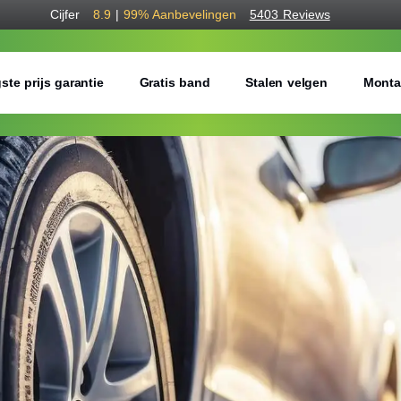
Cijfer
8.9
|
99%
Aanbevelingen
5403 Reviews
ste prijs garantie
Gratis band
Stalen velgen
Monta
Bestel voordelig w
Gratis bezorgd of montage 
Seizoen:
Breedte:
Hoogte: