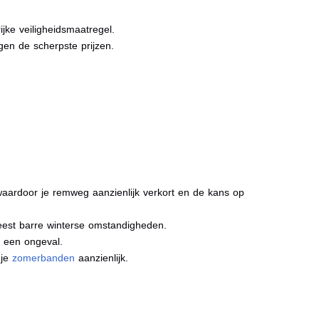
jke veiligheidsmaatregel.
gen de scherpste prijzen.
aardoor je remweg aanzienlijk verkort en de kans op
meest barre winterse omstandigheden.
j een ongeval.
 je
zomerbanden
aanzienlijk.