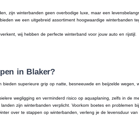
en, zijn winterbanden geen overbodige luxe, maar een levensbelangri
n bieden we een uitgebreid assortiment hoogwaardige winterbanden te
 verkent, wij hebben de perfecte winterband voor jouw auto en rijstijl.
pen in Blaker?
n bieden superieure grip op natte, besneeuwde en beijzelde wegen, w
bielere wegligging en verminderd risico op aquaplaning, zelfs in de 
e landen zijn winterbanden verplicht. Voorkom boetes en problemen bi
winter over te stappen op winterbanden, verleng je de levensduur van