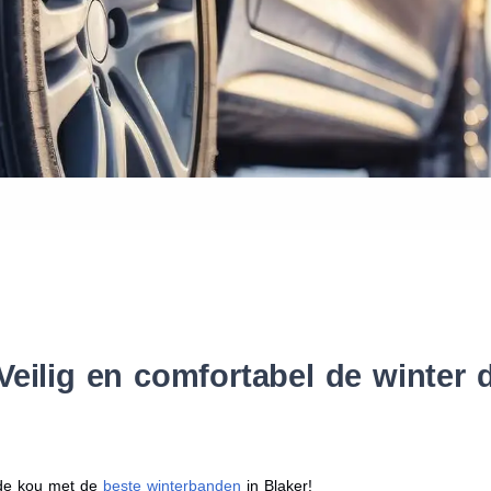
Waar vind ik de maat van mijn
Help mij met bestellen
Veilig en comfortabel de winter
r de kou met de
beste winterbanden
in Blaker!