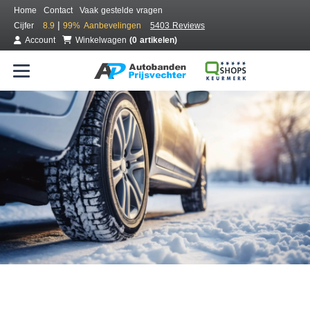
Home
Contact
Vaak gestelde vragen
|
Cijfer
8.9
99%
Aanbevelingen
5403 Reviews
Account
Winkelwagen
(0 artikelen)
Bestel voordelig winterbanden
Gratis bezorgd of montage bij jou in de buurt
Seizoen:
Merken:
Breedte:
Hoogte:
Inch: