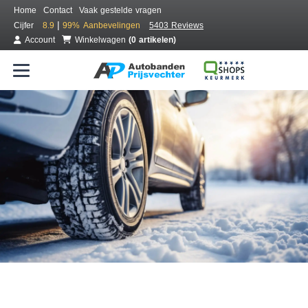
Home
Contact
Vaak gestelde vragen
|
Cijfer
8.9
99%
Aanbevelingen
5403 Reviews
Account
Winkelwagen
(0 artikelen)
Bestel voordelig winterbanden
Gratis bezorgd of montage bij jou in de buurt
Seizoen:
Merken:
Breedte:
Hoogte:
Inch: