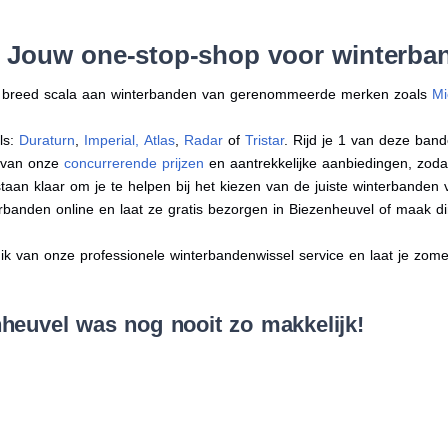
: Jouw one-stop-shop voor winterba
en breed scala aan winterbanden van gerenommeerde merken zoals
Mi
ls:
Duraturn
,
Imperial
,
Atlas
,
Radar
of
Tristar
. Rijd je 1 van deze band
r van onze
concurrerende prijzen
en aantrekkelijke aanbiedingen, zodat j
an klaar om je te helpen bij het kiezen van de juiste winterbanden voo
erbanden online en laat ze gratis bezorgen in Biezenheuvel of maak 
 van onze professionele winterbandenwissel service en laat je zomer
heuvel was nog nooit zo makkelijk!