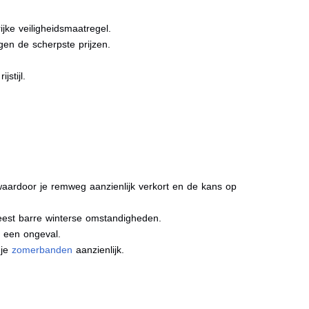
jke veiligheidsmaatregel.
gen de scherpste prijzen.
stijl.
aardoor je remweg aanzienlijk verkort en de kans op
meest barre winterse omstandigheden.
j een ongeval.
 je
zomerbanden
aanzienlijk.