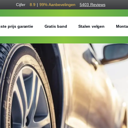
Cijfer
8.9
|
99%
Aanbevelingen
5403 Reviews
ste prijs garantie
Gratis band
Stalen velgen
Monta
Bestel voordelig w
Gratis bezorgd of montage 
Seizoen:
Breedte:
Hoogte: