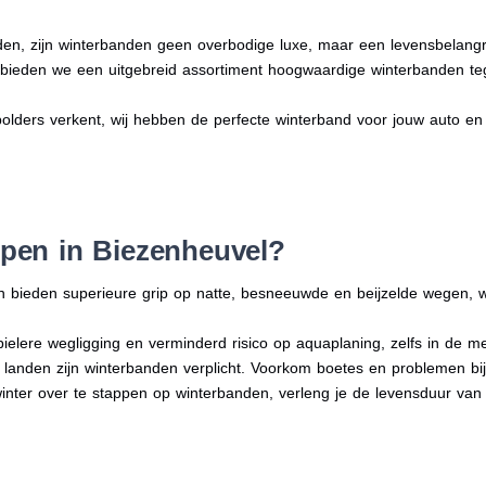
en, zijn winterbanden geen overbodige luxe, maar een levensbelangri
n bieden we een uitgebreid assortiment hoogwaardige winterbanden te
polders verkent, wij hebben de perfecte winterband voor jouw auto en rij
pen in Biezenheuvel?
n bieden superieure grip op natte, besneeuwde en beijzelde wegen, w
bielere wegligging en verminderd risico op aquaplaning, zelfs in de 
e landen zijn winterbanden verplicht. Voorkom boetes en problemen bi
winter over te stappen op winterbanden, verleng je de levensduur van