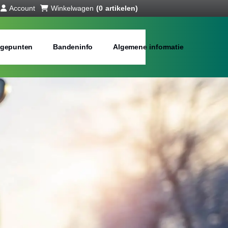
Account
Winkelwagen
(0 artikelen)
gepunten
Bandeninfo
Algemene informatie
interbanden
bij jou in de buurt
Merken:
Inch: