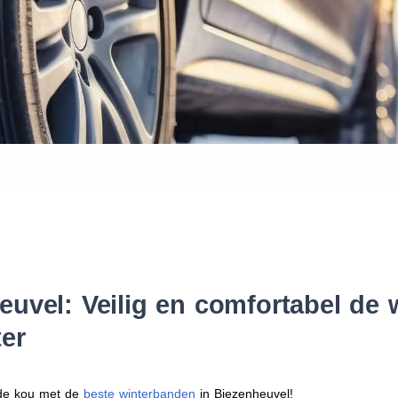
Waar vind ik de maat van mijn
Help mij met bestellen
uvel: Veilig en comfortabel de 
er
r de kou met de
beste winterbanden
in Biezenheuvel!