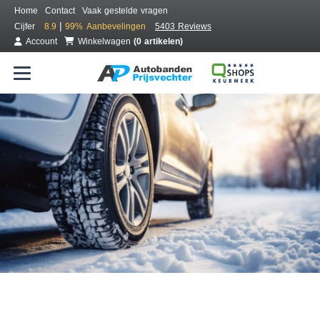
Home
Contact
Vaak gestelde vragen
|
Cijfer
8.9
99%
Aanbevelingen
5403 Reviews
Account
Winkelwagen
(0 artikelen)
Bestel voordelig winterbanden
Gratis bezorgd of montage bij jou in de buurt
Seizoen:
Merken:
Breedte:
Hoogte:
Inch: